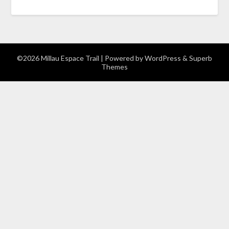
©2026 Millau Espace Trail
| Powered by
WordPress
&
Superb
Themes